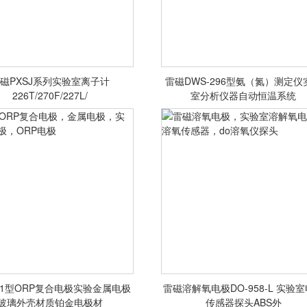
磁PXSJ系列实验室离子计
雷磁DWS-296型氨（氮）测定仪
磁PXSJ系列实验室离子计
雷磁仪器，实验室仪器，氨氮分
226T/270F/227L/
室分析仪器自动恒温系统
T/270F/227L/216F离子浓度检
仪，氨氮测定仪
测仪
<查看详情>
<查看详情>
01型ORP复合电极实验金属电极
雷磁溶解氧电极DO-958-L 实验
ORP复合电极，金属电极，实
雷磁溶氧电极，实验室溶解氧
玻璃外壳材质铂金电极材
传感器探头ABS外