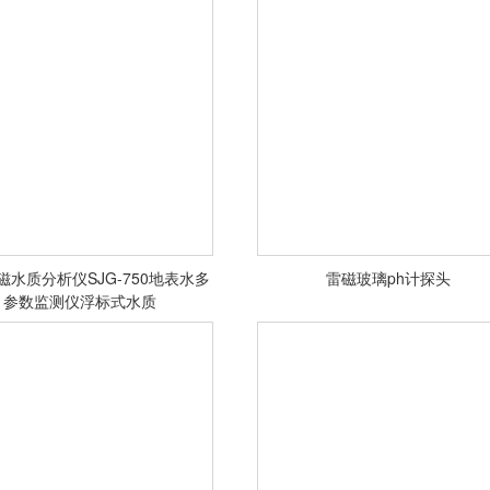
<查看详情>
<查看详情>
磁水质分析仪SJG-750地表水多
雷磁玻璃ph计探头
参数监测仪浮标式水质
<查看详情>
<查看详情>