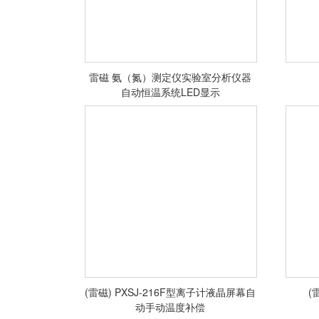
雷磁 氨（氮）测定仪实验室分析仪器
自动恒温系统LED显示
<查看详情>
(雷磁) PXSJ-216F型离子计液晶屏幕自
(
动手动温度补偿