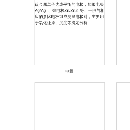
电极
金属电极是指电极金属与电解液中
的该金属离子达成平衡的电极，如
银电极Ag/Ag+、锌电极
Zn/Zn2+等。一般与相应的参比电
极组成测量电极对，主要用于氧化
还原、沉淀等滴定分析
<查看详情>