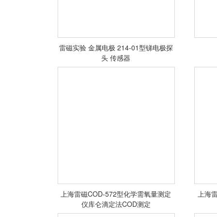
雷磁实验 金属电极 214-01型锑电极探
头 传感器
<查看详情>
上海雷磁COD-572型化学需氧量测定
上海雷
仪库仑滴定法COD测定