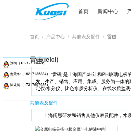
首页
新闻中心
首页
产品中心
其他表及配件
雷磁
/
/
/
雷磁(leici)
刘柯（18217138443）
“雷磁”是上海国产pH计和PH玻璃电
鲁景华（18217135384）
发、生产、销售、应用、集成、服务为一体的
徐龙梅（17317697985）
定仪/水分仪、比色水质分析仪、在线水质监
其他表及配件
上海阔思研发和销售其他仪表及配件，水