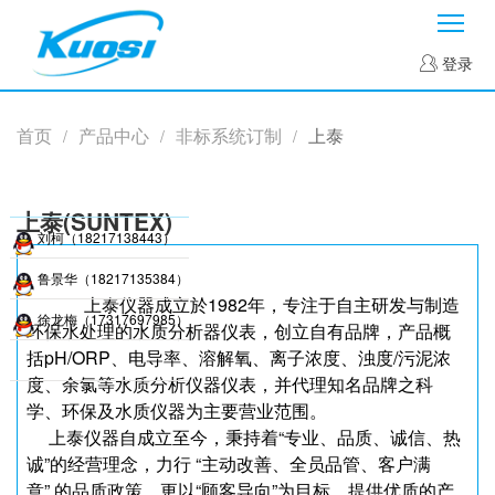
菜
登录
首页
产品中心
非标系统订制
上泰
/
/
/
上泰(SUNTEX)
刘柯（18217138443）
鲁景华（18217135384）
上泰仪器成立於1982年，专注于自主研发与制造
徐龙梅（17317697985）
环保水处理的水质分析器仪表，创立自有品牌，产品概
括pH/ORP、电导率、溶解氧、离子浓度、浊度/污泥浓
度、余氯等水质分析仪器仪表，并代理知名品牌之科
学、环保及水质仪器为主要营业范围。
上泰仪器自成立至今，秉持着“专业、品质、诚信、热
诚”的经营理念，力行 “主动改善、全员品管、客户满
意” 的品质政策，更以“顾客导向”为目标，提供优质的产