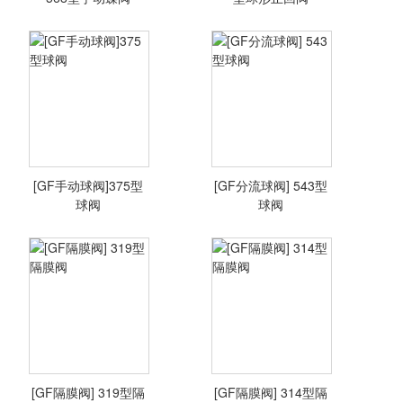
[GF手动蝶
[GF管路止回阀]
阀]567-568型手
360型球形止回阀
动蝶阀
[GF手动球阀]375型
[GF分流球阀] 543型
<查看详情>
<查看详情>
球阀
球阀
[GF手动球阀]375
[GF分流球阀] 543
型球阀
型球阀
[GF隔膜阀] 319型隔
[GF隔膜阀] 314型隔
<查看详情>
<查看详情>