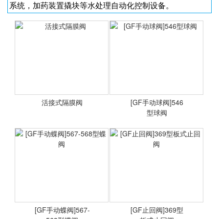
系统，加药装置撬块等水处理自动化控制设备。
活接式隔膜阀
[GF手动球阀]546
型球阀
活接式隔膜阀
[GF手动球阀]546型球阀
[GF手动蝶阀]567-
[GF止回阀]369型