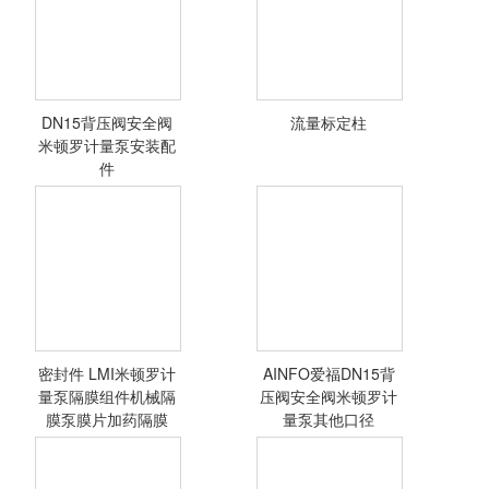
DN15背压阀安全阀
流量标定柱
<查看详情>
<查看详情>
米顿罗计量泵安装配
件
流量标定柱
密封件 LMI米顿罗计
AINFO爱福DN15背
<查看详情>
<查看详情>
量泵隔膜组件机械隔
压阀安全阀米顿罗计
膜泵膜片加药隔膜
量泵其他口径