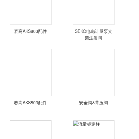
丝化工管道及配件
赛高AKS803配件
SEKO电磁计量泵支
<查看详情>
<查看详情>
架注射阀
赛高AKS803配件
安全阀&背压阀
<查看详情>
<查看详情>