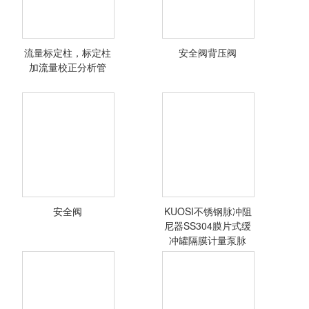
均流器耐用
流量标定柱，标定柱
安全阀背压阀
<查看详情>
<查看详情>
加流量校正分析管
流量标定柱
安全阀
KUOSI不锈钢脉冲阻
<查看详情>
<查看详情>
尼器SS304膜片式缓
冲罐隔膜计量泵脉