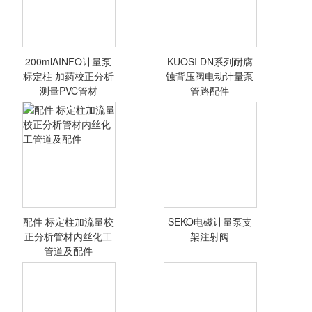
200mlAINFO计量泵
KUOSI DN系列耐腐
<查看详情>
<查看详情>
标定柱 加药校正分析
蚀背压阀电动计量泵
测量PVC管材
管路配件
配件 标定柱加流量校
SEKO电磁计量泵支
<查看详情>
<查看详情>
正分析管材内丝化工
架注射阀
管道及配件
配件 标定柱加流
量校正分析管材内