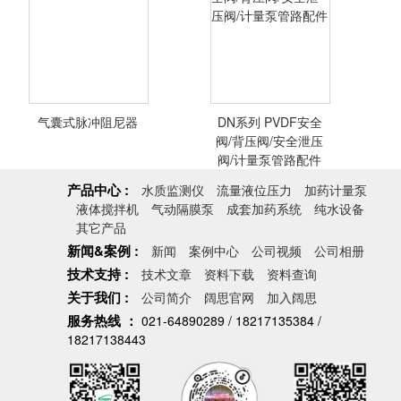
不锈钢空气式脉冲
UPVC气囊式脉冲
阻尼器
阻尼器
气囊式脉冲阻尼器
DN系列 PVDF安全
<查看详情>
<查看详情>
阀/背压阀/安全泄压
阀/计量泵管路配件
产品中心 :
水质监测仪
流量液位压力
加药计量泵
液体搅拌机
气动隔膜泵
成套加药系统
纯水设备
气囊式脉冲阻尼器
DN系列 PVDF安
其它产品
全阀/背压阀/安全
新闻&案例 :
新闻
案例中心
公司视频
公司相册
泄压阀/计量泵管
技术支持 :
路配件
技术文章
资料下载
资料查询
关于我们 :
公司简介
阔思官网
加入阔思
服务热线 ：
021-64890289 / 18217135384 /
<查看详情>
<查看详情>
18217138443