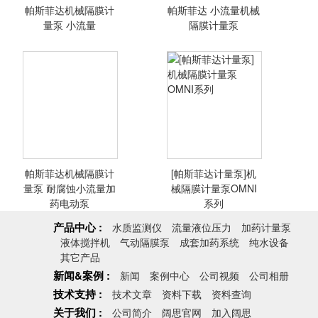
帕斯菲达机械隔膜计
帕斯菲达 小流量机械
<查看详情>
<查看详情>
量泵 小流量
隔膜计量泵
帕斯菲达机械隔膜计
[帕斯菲达计量泵]机
<查看详情>
<查看详情>
量泵 耐腐蚀小流量加
械隔膜计量泵OMNI
药电动泵
系列
产品中心 :
水质监测仪
流量液位压力
加药计量泵
液体搅拌机
气动隔膜泵
成套加药系统
纯水设备
[帕斯菲达计量泵]
其它产品
机械隔膜计量泵
新闻&案例 :
新闻
案例中心
公司视频
公司相册
OMNI系列
技术支持 :
技术文章
资料下载
资料查询
关于我们 :
公司简介
阔思官网
加入阔思