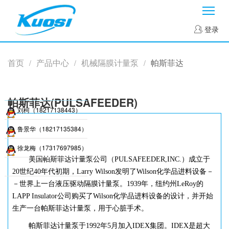
菜
登录
首页
产品中心
机械隔膜计量泵
帕斯菲达
/
/
/
帕斯菲达(PULSAFEEDER)
刘柯（18217138443）
鲁景华（18217135384）
徐龙梅（17317697985）
美国帕斯菲达计量泵公司（
PULSAFEEDER,INC.）成立于
20世纪40年代初期，Larry Wilson发明了Wilson化学品进料设备－
－世界上一台液压驱动隔膜计量泵。1939年，纽约州LeRoy的
LAPP Insulator公司购买了Wilson化学品进料设备的设计，并开始
生产一台帕斯菲达计量泵，用于心脏手术。
帕斯菲达计量泵于
1992年5月加入IDEX集团。IDEX是超大