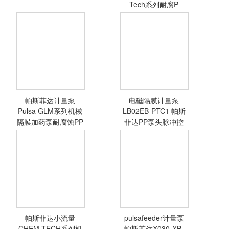
Tech系列耐腐P
GLM机械隔膜计
量泵
帕斯菲达计量泵
电磁隔膜计量泵
<查看详情>
<查看详情>
Pulsa GLM系列机械
LB02EB-PTC1 帕斯
隔膜加药泵耐腐蚀PP
菲达PP泵头脉冲控
帕斯菲达小流量
pulsafeeder计量泵
<查看详情>
<查看详情>
CHEM-TECH系列机
帕斯菲达X030-XB-