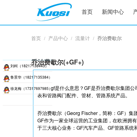
首页
新闻中心
首页
产品中心
流量计
乔治费歇尔
/
/
/
乔治费歇尔(+GF+)
刘柯（18217138443）
鲁景华（18217135384）
gf是什么意思？GF是乔治费歇尔集团公司，
徐龙梅（17317697985）
表和管路阀门配件、管材、管路系统产品。
乔治费歇尔（Georg Fischer，简称：GF）集
GF作为一家全球运营的工业集团，在欧洲拥有
于三大核心业务：GF汽车产品、GF管路系统