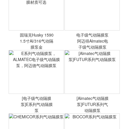
Skylink斯凯力气动隔膜泵
英格索兰隔膜泵ARO铝合金
LS15系列不阻塞耐磨流体
气动泵666172-3EB-C耐腐
运输泵气动水泵
蚀气动隔膜
固瑞克Husky 1590
电子级气动隔膜泵
1.5寸Al/316气动隔
<查看详情>
阿迈得Almatec电
<查看详情>
膜泵金
子级气动隔膜泵
固瑞克Husky 1590 1.5寸
阿迈得Almatec电子级气动
Al/316气动隔膜泵金属外壳
隔膜泵
隔膜材质可选
[电子级气动隔膜
[Almatec气动隔膜
泵]E系列气动隔膜
<查看详情>
泵]FUTUR系列气
<查看详情>
泵
动隔膜泵