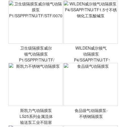
卫生级隔膜泵威尔
WILDEN威尔顿气
顿气动隔膜泵
动隔膜泵
P1/SSPPP/TNU/TF/
P4/SSAPP/TNU/TF1
卫生级隔膜泵威尔顿气动隔
WILDEN威尔顿气动隔膜泵
膜泵
P4/SSAPP/TNU/TF1.5寸不
P1/SSPPP/TNU/TF/STF/0070
锈钢化工泵酸碱泵
斯凯力气动隔膜泵
食品级气动隔膜泵-
LS25系列金属流体
<查看详情>
不锈钢隔膜泵
<查看详情>
输送泵工业不阻塞