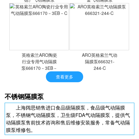
S30金属泵加药泵
美国Sandpiper（胜佰德）
[气动隔膜泵]Husky1050铝
气动隔膜泵 S30金属泵
合金气动隔膜泵
英格索兰ARO陶瓷
ARO英格索兰气动
行业专用气动隔膜
<查看详情>
隔膜泵666321-
<查看详情>
泵666170－3EB－
244-C
C
查看更多
英格索兰ARO陶瓷行业专用
ARO英格索兰气动隔膜泵
不锈钢隔膜泵
气动隔膜泵666170－3EB
666321-244-C
－C
上海阔思销售进口食品级隔膜泵，食品级气动隔膜
泵，不锈钢气动隔膜泵，卫生级FDA气动隔膜泵，提供气
动隔膜泵售前技术咨询和售后维修安装服务，常备气动隔
膜泵维修包。
<查看详情>
<查看详情>