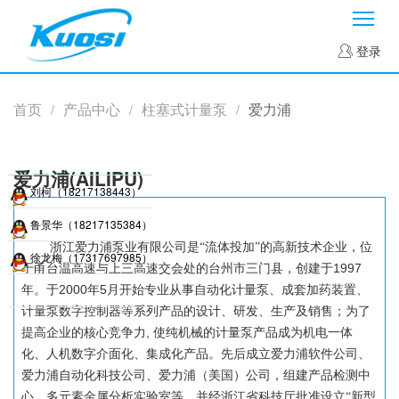
菜
登录
首页
产品中心
柱塞式计量泵
爱力浦
/
/
/
爱力浦(AILIPU)
刘柯（18217138443）
鲁景华（18217135384）
浙江爱力浦泵业有限公司是
“流体投加”的高新技术企业，位
徐龙梅（17317697985）
1997
于甬台温高速与上三高速交会处的台州市三门县，创建于
2000
5
年。于
年
月开始专业从事自动化计量泵、成套加药装置、
计量泵数字控制器等系列产品的设计、研发、生产及销售；为了
,
提高企业的核心竞争力
使纯机械的计量泵产品成为机电一体
化、人机数字介面化、集成化产品。先后成立爱力浦软件公司、
爱力浦自动化科技公司、爱力浦（美国）公司，组建产品检测中
心、多元素金属分析实验室等，并经浙江省科技厅批准设立“新型